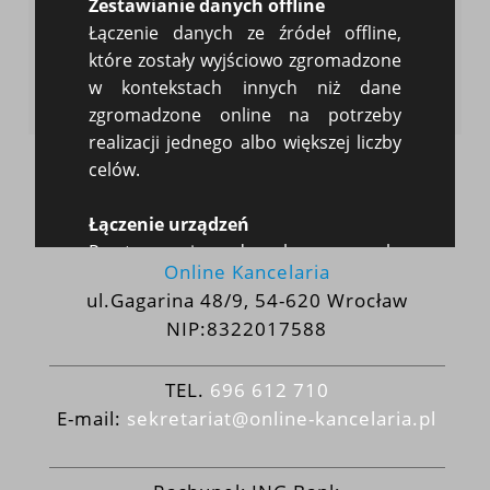
Zestawianie danych offline
Przywołana uchwała SN nie wyjaśnia jednoznacznie tego
problemu. Dlatego lepiej wydać 5.90 zł
Łączenie danych ze źródeł offline,
które zostały wyjściowo zgromadzone
Wróć do bloga
w kontekstach innych niż dane
zgromadzone online na potrzeby
realizacji jednego albo większej liczby
celów.
Łączenie urządzeń
Przetwarzanie danych w celu
Online Kancelaria
powiązania ze sobą wielu urządzeń
ul.Gagarina 48/9, 54-620 Wrocław
należących do tego samego
NIP:8322017588
użytkownika na potrzeby realizacji
jednego albo większej liczby celów.
TEL.
696 612 710
Dokładne dane dotyczące
E-mail:
sekretariat@online-kancelaria.pl
lokalizacji geograficznej
Gromadzenie i obsługa dokładnych