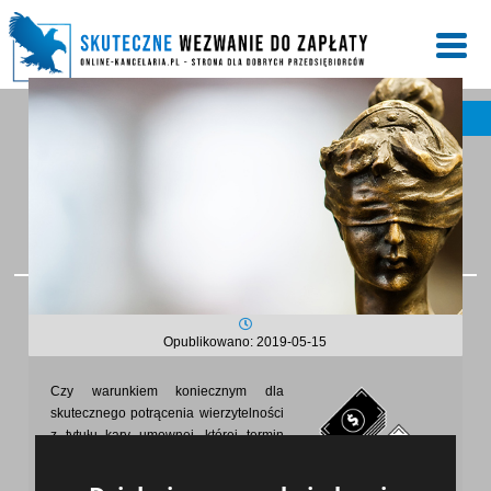
UZYSKAJ NASZĄ POMOC
Wezwanie do zapłaty kary
umownej
Opublikowano: 2019-05-15
Czy warunkiem koniecznym dla
skutecznego potrącenia wierzytelności
z tytułu kary umownej, której termin
spełnienia nie został zastrzeżony (art.
498 § 1 k.c.) jest wcześniejsze