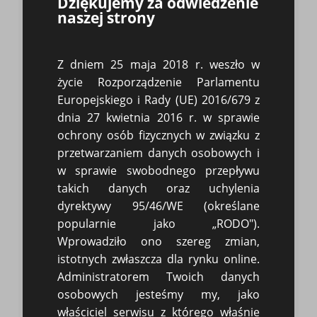
Dziękujemy za odwiedzenie
wezwanie dłużnika do zapłaty tej kary
naszej strony
(art. 455 k.c.)?”. Sąd Najwyższy
odpowiedział krótko w uchwale z dnia 5 listopada 2014 roku (III
CZP 76/14): wierzytelność jest wymagalna w rozumieniu art. 498
Z dniem 25 maja 2018 r. weszło w
§ 1 k.c. w terminie wynikającym z art. 455 k.c. (art. 455: Jeżeli
termin spełnienia świadczenia nie jest oznaczony ani nie wynika
życie Rozporządzenie Parlamentu
z właściwości zobowiązania, świadczenie powinno być spełnione
Europejskiego i Rady (UE) 2016/679 z
niezwłocznie po wezwaniu dłużnika do wykonania).
dnia 27 kwietnia 2016 r. w sprawie
ochrony osób fizycznych w związku z
Czy dłużnika trzeba za każdym razem wezwać do zapłaty kary
umownej?
przetwarzaniem danych osobowych i
w sprawie swobodnego przepływu
Kary umowne to częsty sposób zabezpieczenia interesów
takich danych oraz uchylenia
wierzyciela. Czy za każdym razem chcąc otrzymać od dłużnika
dyrektywy 95/46/WE (określane
ich zapłatę trzeba dodatkowo wezwać go w tym celu?
Odpowiedź, jak w większości przypadków, powinna brzmieć „to
popularnie jako „RODO").
zależy”. Zależy w głównej mierze od postanowień umowy i tego,
Wprowadziło ono szereg zmian,
jak strony określiły zasady i termin zapłaty kar
istotnych zwłaszcza dla rynku online.
umownych.Wymagalność świadczeń i termin zapłaty to temat
Administratorem Twoich danych
szeroko omówiony i zbadany w literaturze i orzecznictwie. Mimo
tego ostatnio powstał jednak praktyczny i istotny problem.
osobowych jesteśmy my, jako
Mianowicie, „czy warunkiem koniecznym dla skutecznego
właściciel serwisu z którego właśnie