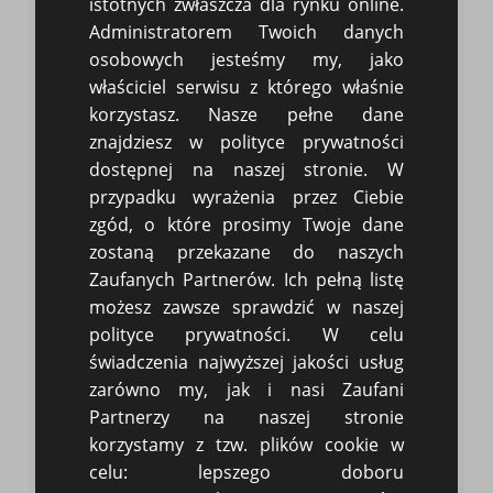
istotnych zwłaszcza dla rynku online.
Wskazanie źródła z jakiego wynika obowiązek
Administratorem Twoich danych
ciążący na dłużniku. Może to być np. umowa, faktura
VAT. Źródło powinno być dostatecznie dokładnie
osobowych jesteśmy my, jako
oznaczone. Dodatkowo można wskazać numer
właściciel serwisu z którego właśnie
faktury i jej datę wystawienia.
korzystasz. Nasze pełne dane
Określenie kwoty z jaką dłużnik zalega wraz z
znajdziesz w polityce prywatności
ewentualnymi odsetkami.
dostępnej na naszej stronie. W
Termin, po którym płatność stała się wymagalna.
przypadku wyrażenia przez Ciebie
Chodzi tutaj o dzień następujący po tym, do którego
dłużnik miał dokonać zapłaty.
zgód, o które prosimy Twoje dane
zostaną przekazane do naszych
Rachunek bankowy do dokonania płatności – element
oczywisty ze względów praktycznych.
Zaufanych Partnerów. Ich pełną listę
Termin, w którym dłużnik powinien uregulować
możesz zawsze sprawdzić w naszej
należność. W tym zakresie istnieje zasadniczo
polityce prywatności. W celu
dowolność, jednak w praktyce najczęściej wyznacza
świadczenia najwyższej jakości usług
się okres: 3, 7, 14, 30 dni od dnia otrzymania
zarówno my, jak i nasi Zaufani
wezwania. Termin można określić również konkretną
datą. W każdym przypadku trzeba mieć na uwadze
Partnerzy na naszej stronie
realne możliwości dłużnika. Tytułem przykładu -
korzystamy z tzw. plików cookie w
wyznaczenie osobie zalegającej z zapłatą 100 tys.
celu: lepszego doboru
złotych terminu 3 dni do jej uregulowania trudno