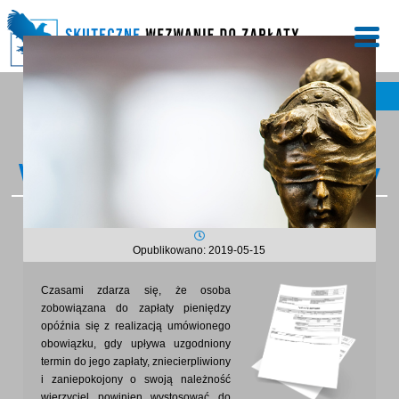
UZYSKAJ NASZĄ POMOC
Wezwanie do zapłaty faktury
Opublikowano: 2019-05-15
Czasami zdarza się, że osoba
zobowiązana do zapłaty pieniędzy
opóźnia się z realizacją umówionego
obowiązku, gdy upływa uzgodniony
termin do jego zapłaty, zniecierpliwiony
i zaniepokojony o swoją należność
wierzyciel powinien wystosować do