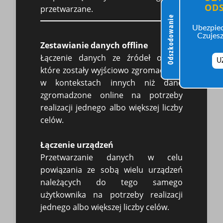
OD
przetwarzane.
Odszkodowanie
Ubezpiec
Czujesz
Zestawianie danych offline
W jakiej formie powinno zostać
Łączenie danych ze źródeł offline,
U
sporządzone?
które zostały wyjściowo zgromadzone
Prawo nie przewiduje wymogu sporządzenia
w kontekstach innych niż dane
wezwania do zapłaty na piśmie. Oznacza to, że
zdyscyplinować dłużnika można również e-mailem,
zgromadzone online na potrzeby
SMSem czy telefonicznie. Niemniej jednak za
realizacji jednego albo większej liczby
zachowaniem formy pisemnej przemawiają względy
celów.
dowodowe. Dłużnik może bowiem zaprzeczać
odbytej rozmowie telefonicznej, natomiast inaczej
rzecz będzie się miała jeśli zostanie mu wysłane
Łączenie urządzeń
wezwanie do zapłaty w formie pisemnej i to z
Przetwarzanie danych w celu
potwierdzeniem nadania czy odbioru. Ma to też
powiązania ze sobą wielu urządzeń
istotne znaczenie w zakresie dochodzonych odsetek
należących do tego samego
– niekiedy będą one naliczane od daty otrzymania
wezwania, którą łatwiej wykazać, gdy dowód znajduje
użytkownika na potrzeby realizacji
się piśmie.
jednego albo większej liczby celów.