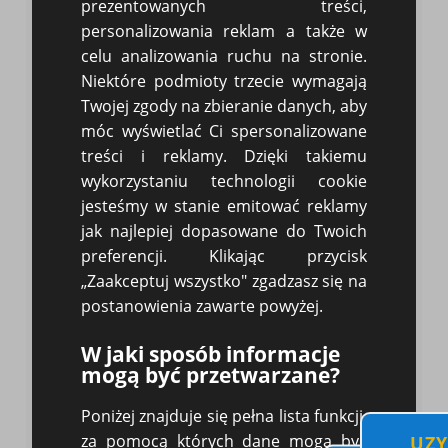
prezentowanych treści,
uznać za uwzględniające realia, a surowość w
określeniu terminu nie sprzyja rozwiązaniu
personalizowania reklam a także w
problemu.
celu analizowania ruchu na stronie.
Dolegliwości przewidziane w stosunku do dłużnika,
Niektóre podmioty trzecie wymagają
jeżeli nie dostosuje się do wezwania i nie dokona
Twojej zgody na zbieranie danych, aby
zapłaty w oznaczonym terminie. Chodzi to chociażby
móc wyświetlać Ci spersonalizowane
o odsetki czy skierowanie sprawy na drogę sądową.
treści i reklamy. Dzięki takiemu
Podpis wierzyciela.
wykorzystaniu technologii cookie
Wezwanie powinno być odpowiednio stonowane.
Trzeba mieć bowiem na uwadze, że nie każde
jesteśmy w stanie emitować reklamy
opóźnienie jakiego dopuszcza się druga strona musi
jak najlepiej dopasowane do Twoich
wynikać ze złej woli, ale chociażby z przeoczenia i
preferencji. Klikając przycisk
jeśli chcemy przypomnieć aczkolwiek zachować
„Zaakceptuj wszystko" zgadzasz się na
współpracę z inną firmą - wezwanie pownno być
odpowiednio stonowane w zależności od stopnia
postanowienia zawarte powyżej.
przewinienia.
W jaki sposób informacje
mogą być przetwarzane?
Wezwanie do zapłaty to najprostsza, a zarazem
jedna z najskuteczniejszych metoda odzyskania
Poniżej znajduje się pełna lista funkcji,
długu.
za pomocą których dane mogą być
UZY