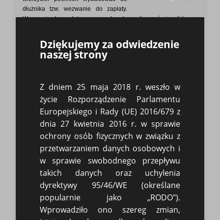
dłużnika tzw. wezwanie do zapłaty.
Wezwanie do zapłaty ma na celu zdyscyplinować niesolidnego
dłużnika i przymusić do wykonania obowiązku, by uniknąć tym
samym drogi sądowej.
Dziękujemy za odwiedzenie
naszej strony
Wezwanie do zapłaty to pismo kierowane jest do kontrahenta
zwlekającego z uregulowaniem należności. Taki sposób
odzyskiwania pieniędzy zalicza się do metod tzw. miękkiej
Z dniem 25 maja 2018 r. weszło w
windykacji, czyli działania poza sądem. Wezwanie do zapłaty
faktury jest mniej kosztowne niż wszczęcie procedury sądowej.
życie Rozporządzenie Parlamentu
Zresztą w Polsce aby skierować sprawę do sądu, uprzednio
Europejskiego i Rady (UE) 2016/679 z
należy wezwać dłużnika na drodze polubowanej.
dnia 27 kwietnia 2016 r. w sprawie
ochrony osób fizycznych w związku z
przetwarzaniem danych osobowych i
w sprawie swobodnego przepływu
takich danych oraz uchylenia
Co powinno zawierać wezwanie do zapłaty?
dyrektywy 95/46/WE (określane
Oznaczenie wierzyciela i dłużnika. Konieczne jest
popularnie jako „RODO").
wskazanie, kto i od kogo dochodzi spełnienia
Wprowadziło ono szereg zmian,
obowiązku.