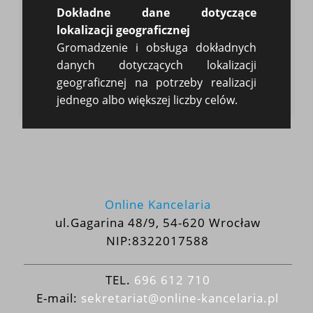
Dokładne dane dotyczące
lokalizacji geograficznej
WYGENERUJ WEZWANIE DO ZAPŁATY
Gromadzenie i obsługa dokładnych
danych dotyczących lokalizacji
Wróć do bloga
geograficznej na potrzeby realizacji
jednego albo większej liczby celów.
Nieakceptuje
Akceptuje
Online Kancelaria
ul.Gagarina 48/9, 54-620 Wrocław
NIP:8322017588
TEL.
696 612 710
E-mail:
sekretariat@online-kancelaria.pl