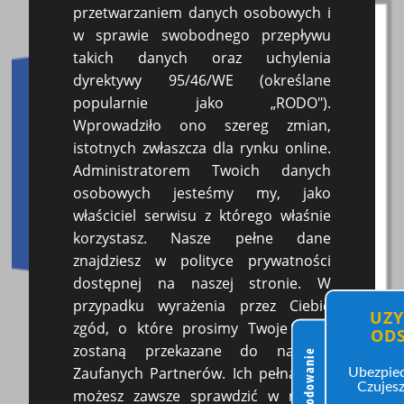
przetwarzaniem danych osobowych i
w sprawie swobodnego przepływu
takich danych oraz uchylenia
dyrektywy 95/46/WE (określane
popularnie jako „RODO").
Wprowadziło ono szereg zmian,
istotnych zwłaszcza dla rynku online.
Administratorem Twoich danych
osobowych jesteśmy my, jako
właściciel serwisu z którego właśnie
korzystasz. Nasze pełne dane
znajdziesz w polityce prywatności
dostępnej na naszej stronie. W
przypadku wyrażenia przez Ciebie
UZY
zgód, o które prosimy Twoje dane
OD
zostaną przekazane do naszych
Odszkodowanie
Zaufanych Partnerów. Ich pełną listę
Ubezpiec
Czujesz
możesz zawsze sprawdzić w naszej
Online Kancelaria