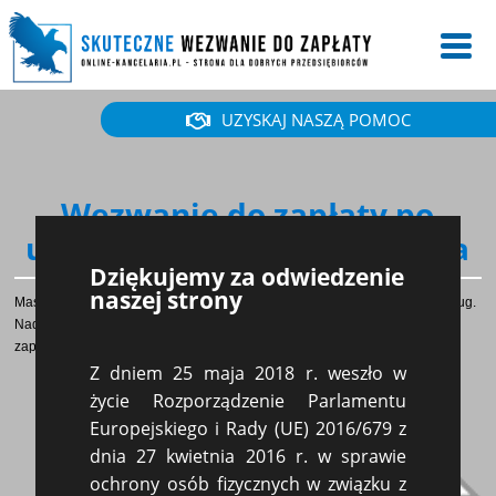
UZYSKAJ NASZĄ POMOC
Wezwanie do zapłaty po
ukraińsku платіжна вимога
Dziękujemy za odwiedzenie
naszej strony
Masz kontrahenta zagranicznego i chcesz w sposób formalny odzyskać dług.
Nadaj do niego wezwanie do zapłaty. Poniżej zamieszamy wezwanie do
zapłaty w języku ukraińskim.
Z dniem 25 maja 2018 r. weszło w
życie Rozporządzenie Parlamentu
Europejskiego i Rady (UE) 2016/679 z
dnia 27 kwietnia 2016 r. w sprawie
ochrony osób fizycznych w związku z