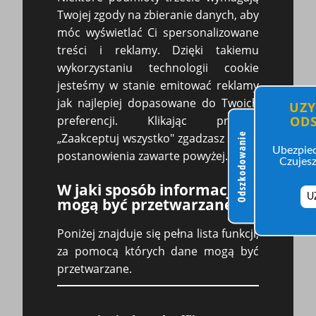
Twojej zgody na zbieranie danych, aby
Przedsądowe
móc wyświetlać Ci spersonalizowane
treści i reklamy. Dzięki takiemu
Wezwanie do zapłaty #1 (wzór pdf)
wykorzystaniu technologii cookie
jesteśmy w stanie emitować reklamy
Wezwanie do zapłaty #1 (wzór docx)
jak najlepiej dopasowane do Twoich
UZY
Wezwanie do zapłaty #1 (wzór doc)
OD
preferencji. Klikając przycisk
Wezwanie do zapłaty #1 (wzór rtf)
Odszkodowanie
„Zaakceptuj wszystko" zgadzasz się na
Ubezpiec
postanowienia zawarte powyżej.
Czujesz
Zmierzające do zachowania współpracy
W jaki sposób informacje
U
mogą być przetwarzane?
Wezwanie do zapłaty #1 (wzór pdf)
Poniżej znajduje się pełna lista funkcji,
Wezwanie do zapłaty #1 (wzór docx)
za pomocą których dane mogą być
Wezwanie do zapłaty #1 (wzór doc)
przetwarzane.
Wezwanie do zapłaty #1 (wzór rtf)
tagi www:
wezwanie do zapłaty wzór, przedsądowe wezwanie do