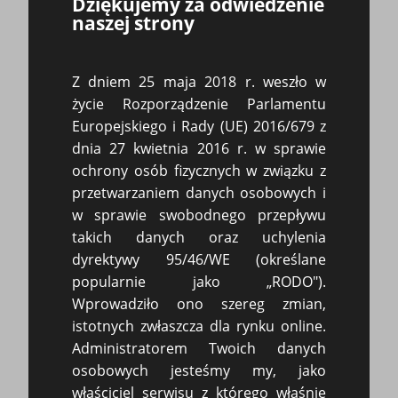
Dziękujemy za odwiedzenie
naszej strony
Z dniem 25 maja 2018 r. weszło w
życie Rozporządzenie Parlamentu
Europejskiego i Rady (UE) 2016/679 z
dnia 27 kwietnia 2016 r. w sprawie
ochrony osób fizycznych w związku z
przetwarzaniem danych osobowych i
Co powinno zawierać wezwanie do zapłaty?
w sprawie swobodnego przepływu
Vademecum
takich danych oraz uchylenia
dyrektywy 95/46/WE (określane
Jak poprawnie nadać wezwanie do zapłaty?
popularnie jako „RODO").
Wprowadziło ono szereg zmian,
istotnych zwłaszcza dla rynku online.
Najczęściej zadawane pytania przez naszych
Administratorem Twoich danych
czytelników
osobowych jesteśmy my, jako
właściciel serwisu z którego właśnie