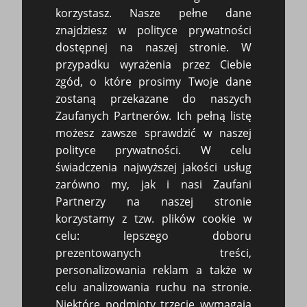
Poznaj nas: Kancelaria - rzetelnie, profesjonalnie,
korzystasz. Nasze pełne dane
uczciwie
znajdziesz w polityce prywatności
dostępnej na naszej stronie. W
przypadku wyrażenia przez Ciebie
zgód, o które prosimy Twoje dane
zostaną przekazane do naszych
WYGENERUJ WEZWANIE ZA DARMO
Zaufanych Partnerów. Ich pełną listę
możesz zawsze sprawdzić w naszej
I BEZ REJESTRACJI
polityce prywatności. W celu
świadczenia najwyższej jakości usług
zarówno my, jak i nasi Zaufani
Standardowe
Partnerzy na naszej stronie
korzystamy z tzw. plików cookie w
Wezwanie do zapłaty #1 (wzór pdf)
celu: lepszego doboru
Wezwanie do zapłaty #1 (wzór docx)
prezentowanych treści,
Wezwanie do zapłaty #1 (wzór doc)
personalizowania reklam a także w
celu analizowania ruchu na stronie.
Wezwanie do zapłaty #1 (wzór rtf)
Niektóre podmioty trzecie wymagają