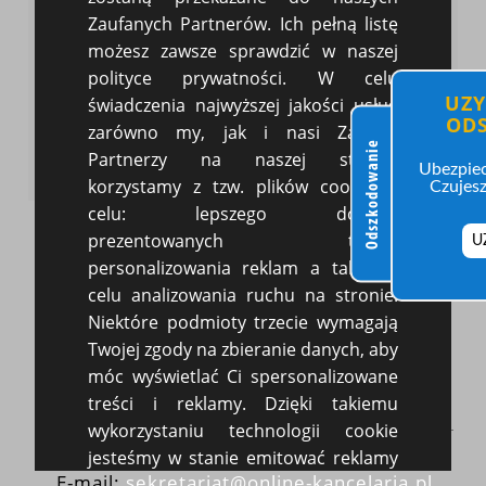
niż miesiąc - za cały czas najmu, a gdy najem ma
Zaufanych Partnerów. Ich pełną listę
trwać dłużej niż miesiąc albo gdy umowa była
możesz zawsze sprawdzić w naszej
zawarta na czas nie oznaczony - miesięcznie, do
dziesiątego dnia miesiąca.
polityce prywatności. W celu
UZY
świadczenia najwyższej jakości usług
OD
zarówno my, jak i nasi Zaufani
Wróć do bloga
Odszkodowanie
Partnerzy na naszej stronie
Ubezpiec
korzystamy z tzw. plików cookie w
Czujesz
celu: lepszego doboru
prezentowanych treści,
U
personalizowania reklam a także w
celu analizowania ruchu na stronie.
Niektóre podmioty trzecie wymagają
Online Kancelaria
Twojej zgody na zbieranie danych, aby
ul.Gagarina 48/9, 54-620 Wrocław
móc wyświetlać Ci spersonalizowane
NIP:8322017588
treści i reklamy. Dzięki takiemu
wykorzystaniu technologii cookie
TEL.
696 612 710
jesteśmy w stanie emitować reklamy
E-mail:
sekretariat@online-kancelaria.pl
jak najlepiej dopasowane do Twoich