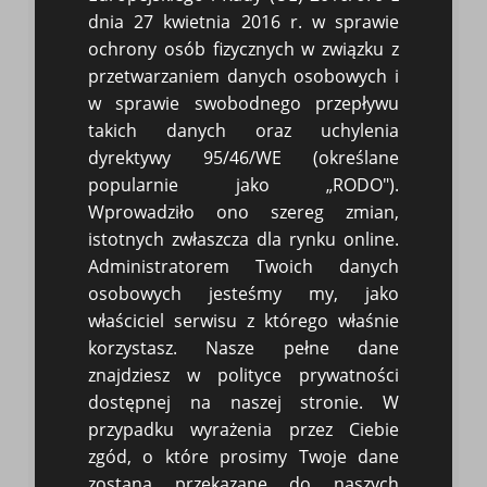
termin jego zapłaty. Jeśli termin ten
dnia 27 kwietnia 2016 r. w sprawie
bezskutecznie upływa, a na rachunku bankowym nie została
ochrony osób fizycznych w związku z
odnotowana płatność. Stosowanie do sytuacji należałoby by
przetwarzaniem danych osobowych i
wezwać najemcę do zapłaty przez e-mail lub przez SMS'a. Jeśli
jednak płatność nie nastąpi albo będzie całkowity braku odzewu
w sprawie swobodnego przepływu
ze strony najemcy, trzeba wystosować wezwanie do zapłaty.
takich danych oraz uchylenia
Wezwanie takie powinno być sporządzone na piśmie i nadane
dyrektywy 95/46/WE (określane
pocztą, aby nie było wątpliwości, co do skutecznego doręczenia.
popularnie jako „RODO").
Jeśli pomimo upływu dodatkowego terminu, nadal nie
odnotowujemy płatności pozostanie skierowanie sprawy do
Wprowadziło ono szereg zmian,
Sądu. Jeśli chcecie Państwo poznać więcej szczegółów i koszt
istotnych zwłaszcza dla rynku online.
założenia takiej sprawy zachęcamy do kontaktu telefonicznego z
Administratorem Twoich danych
Kancelarią.
osobowych jesteśmy my, jako
właściciel serwisu z którego właśnie
korzystasz. Nasze pełne dane
Art. 669 k.c. Termin płatności czynszu
znajdziesz w polityce prywatności
1. Najemca obowiązany jest uiszczać czynsz w
dostępnej na naszej stronie. W
terminie umówionym.
przypadku wyrażenia przez Ciebie
2. Jeżeli termin płatności czynszu nie jest w
umowie określony, czynsz powinien być płacony z
zgód, o które prosimy Twoje dane
góry, a mianowicie: gdy najem ma trwać nie dłużej
zostaną przekazane do naszych