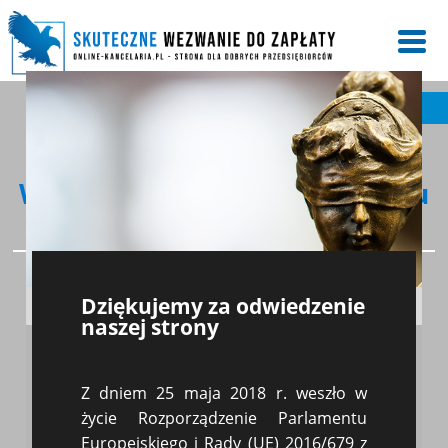
UZYSKAJ NASZĄ POMOC
Wezwanie do zapłaty czynszu
podstawa prawna
Dziękujemy za odwiedzenie
Opublikowano: 2019-05-15
naszej strony
Najemca nie dokonał płatności za
wynajmowane mieszkanie. Koniecznie
Z dniem 25 maja 2018 r. weszło w
trzeba wezwać stronę umowy najmu
życie Rozporządzenie Parlamentu
do zapłaty. Zgodnie z umową najmu
strony określają wysokość czynszu i
Europejskiego i Rady (UE) 2016/679 z