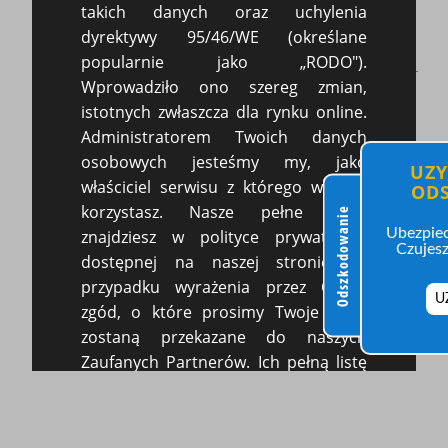
TEL.
696 612 710
takich danych oraz uchylenia
E-mail:
sekretariat@online-kancelaria.pl
dyrektywy 95/46/WE (określane
popularnie jako „RODO").
Wprowadziło ono szereg zmian,
Rachunek ING Bank
istotnych zwłaszcza dla rynku online.
37 1050 1575 1000 0092 5876 9844
Administratorem Twoich danych
osobowych jesteśmy my, jako
UZY
właściciel serwisu z którego właśnie
OD
korzystasz. Nasze pełne dane
Odszkodowanie
Ubezpiec
znajdziesz w polityce prywatności
Czujesz
dostępnej na naszej stronie. W
przypadku wyrażenia przez Ciebie
U
zgód, o które prosimy Twoje dane
zostaną przekazane do naszych
Zaufanych Partnerów. Ich pełną listę
możesz zawsze sprawdzić w naszej
polityce prywatności. W celu
świadczenia najwyższej jakości usług