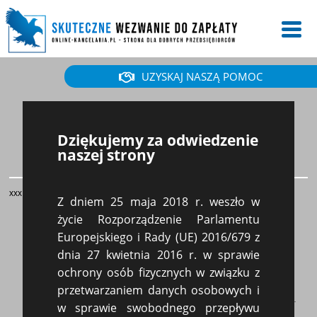
UZYSKAJ NASZĄ POMOC
Niezapłacona faktura z
Dziękujemy za odwiedzenie
naszej strony
zagranicy
xxx
Z dniem 25 maja 2018 r. weszło w
życie Rozporządzenie Parlamentu
Europejskiego i Rady (UE) 2016/679 z
Online Kancelaria
dnia 27 kwietnia 2016 r. w sprawie
ul.Gagarina 48/9, 54-620 Wrocław
ochrony osób fizycznych w związku z
NIP:8322017588
przetwarzaniem danych osobowych i
w sprawie swobodnego przepływu