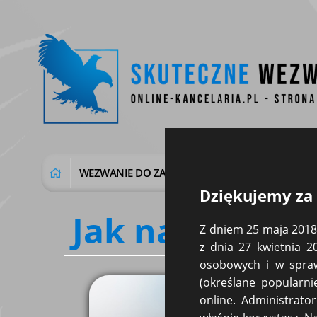
WEZWANIE DO ZAPŁATY (GENERATOR)
WEZWA
Dziękujemy za 
Jak napisać u
Z dniem 25 maja 2018 
z dnia 27 kwietnia 
osobowych i w spraw
(określane popularni
online. Administrat