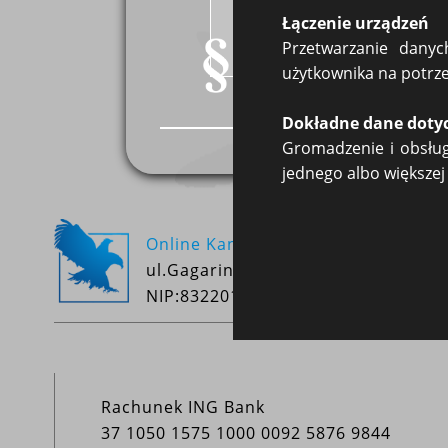
1. Najemca obowiązany jest u
Łączenie urządzeń
2. Jeżeli termin płatności czy
czas najmu, a gdy najem ma tr
Przetwarzanie dany
użytkownika na potrzeb
Dokładne dane dotycz
Gromadzenie i obsługa
jednego albo większej 
Online Kancelaria
ul.Gagarina 48/9, 54-620 Wrocław
NIP:8322017588
Rachunek ING Bank
37 1050 1575 1000 0092 5876 9844