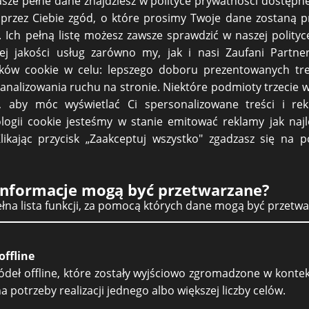
asze pełne dane znajdziesz w polityce prywatności dostępne
przez Ciebie zgód, o które prosimy Twoje dane zostaną 
 Ich pełną listę możesz zawsze sprawdzić w naszej polityc
ej jakości usług zarówno my, jak i nasi Zaufani Partne
ików cookie w celu: lepszego doboru prezentowanych tre
 analizowania ruchu na stronie. Niektóre podmioty trzecie
, aby móc wyświetlać Ci spersonalizowane treści i rek
logii cookie jesteśmy w stanie emitować reklamy jak na
Klikając przycisk „Zaakceptuj wszystko" zgadzasz się na 
zkanie. Koniecznie trzeba wezwać stronę umowy najmu do zapłaty. Zgodnie z um
ezskutecznie upływa, a na rachunku bankowym nie została odnotowana płatność. 
SMS'a. Jeśli jednak płatność nie nastąpi albo będzie całkowity braku odzewu z
 informacje mogą być przetwarzane?
porządzone na piśmie i nadane pocztą, aby nie było wątpliwości, co do skutecz
pełna lista funkcji, za pomocą których dane mogą być przetw
ści pozostanie skierowanie sprawy do Sądu. Jeśli chcecie Państwo poznać więcej
elarią.
offline
ódeł offline, które zostały wyjściowo zgromadzone w konte
potrzeby realizacji jednego albo większej liczby celów.
ci czynszu