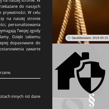
j na naszej stronie. W
przekazane do naszych
e prywatności. W celu
rzy na naszej stronie
ści, personalizowania
 wymagają Twojej zgody
lamy. Dzięki takiemu
Opublikowano: 2019-05-15
jlepiej dopasowane do
postanowienia zawarte
ową najmu strony określają wysokość
Stosowanie do sytuacji należałoby by
e strony najemcy, trzeba wystosować
nego doręczenia. Jeśli pomimo upływu
arzane.
 szczegółów i koszt założenia takiej
kstach innych niż dane