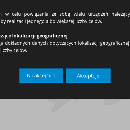
iszczać czynsz w terminie umówionym.
nszu nie jest w umowie określony, czynsz powinien być płacony z góry, a mianowici
wać dłużej niż miesiąc albo gdy umowa była zawarta na czas nie oznaczony - mie
ch w celu powiązania ze sobą wielu urządzeń należą
y realizacji jednego albo większej liczby celów.
ące lokalizacji geograficznej
 dokładnych danych dotyczących lokalizacji geograficznej 
liczby celów.
TEL.
696 612 710
Akceptuje
Nieakceptuje
E-mail:
sekretariat@online-kancelaria.pl