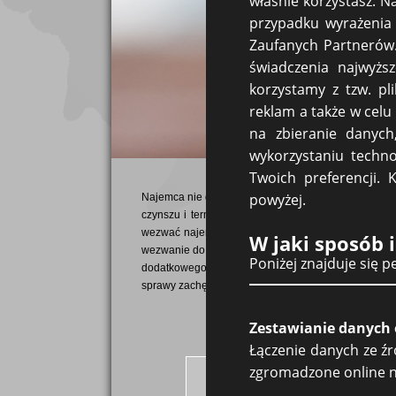
właśnie korzystasz. N
przypadku wyrażenia 
Zaufanych Partnerów.
świadczenia najwyższ
korzystamy z tzw. pl
reklam a także w celu
na zbieranie danych
wykorzystaniu techno
Twoich preferencji. 
powyżej.
Najemca nie dokonał płatności za wynajmowane mies
czynszu i termin jego zapłaty. Jeśli termin ten b
wezwać najemcę do zapłaty przez e-mail lub przez 
W jaki sposób
wezwanie do zapłaty. Wezwanie takie powinno być s
Poniżej znajduje się 
dodatkowego terminu, nadal nie odnotowujemy płatno
sprawy zachęcamy do kontaktu telefonicznego z Kanc
Zestawianie danych 
Łączenie danych ze źr
zgromadzone online na 
Art. 669 k.c. Termin płatnoś