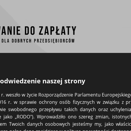
NIE DO ZAPŁATY WZÓR
WYMAGALNOŚĆ
SKUTECZNE DORĘ
odwiedzenie naszej strony
pomnienie dla loka
r. weszło w życie Rozporządzenie Parlamentu Europejskieg
2016 r. w sprawie ochrony osób fizycznych w związku z p
ie swobodnego przepływu takich danych oraz uchyleni
e jako „RODO"). Wprowadziło ono szereg zmian, istotnyc
orem Twoich danych osobowych jesteśmy my, jako właścici