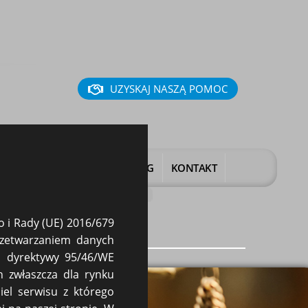
UZYSKAJ NASZĄ POMOC
CZENIE
KANCELARIA
BLOG
KONTAKT
tora
o i Rady (UE) 2016/679
rzetwarzaniem danych
a dyrektywy 95/46/WE
h zwłaszcza dla rynku
el serwisu z którego